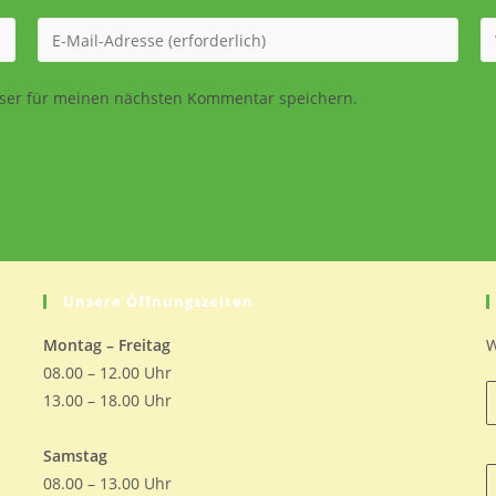
Gib
G
deine
d
E-
We
ser für meinen nächsten Kommentar speichern.
Mail-
U
Adresse
ei
zum
(o
Kommentieren
ein
Unsere Öffnungszeiten
Montag – Freitag
W
08.00 – 12.00 Uhr
13.00 – 18.00 Uhr
Samstag
08.00 – 13.00 Uhr