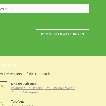
ib
eine
bsite-
RL
n
ptional)
Kontakt
ir freuen uns auf Ihren Besuch
Unsere Adresse:
Baumschule Handel, Emil-Handel-Weg 1,
72555 Metzingen
Telefon:
07123/169590