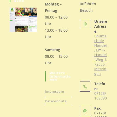
Seite
auf Ihren
Montag –
Besuch
Freitag
08.00 – 12.00
Unsere
Uhr
Adress
13.00 – 18.00
e:
Baums
Uhr
chule
Handel
Samstag
, Emil-
Handel
08.00 – 13.00
-Weg 1,
Uhr
72555
Metzin
Weitere
gen
Informatio
Nen
Telefo
n:
Impressum
07123/
169590
Datenschutz
Opens
Fax:
in
07123/
your