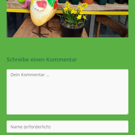
Schreibe einen Kommentar
Kommentar
Gib
deinen