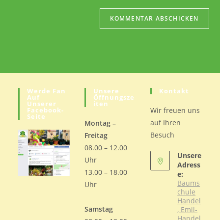
Werde Fan
Unsere
Kontakt
Auf
Öffnungsze
Unserer
Iten
Facebook-
Wir freuen uns
Seite
auf Ihren
Montag –
Besuch
Freitag
08.00 – 12.00
Unsere
Uhr
Adress
13.00 – 18.00
e:
Baums
Uhr
chule
Handel
Samstag
, Emil-
Handel