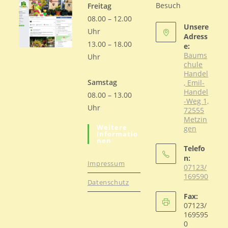
Besuch
Freitag
08.00 – 12.00
Unsere
Uhr
Adress
13.00 – 18.00
e:
Baums
Uhr
chule
Handel
Samstag
, Emil-
Handel
08.00 – 13.00
-Weg 1,
Uhr
72555
Metzin
Weitere
gen
Informatio
Nen
Telefo
n:
Impressum
07123/
169590
Datenschutz
Opens
Fax:
in
07123/
your
169595
0
application