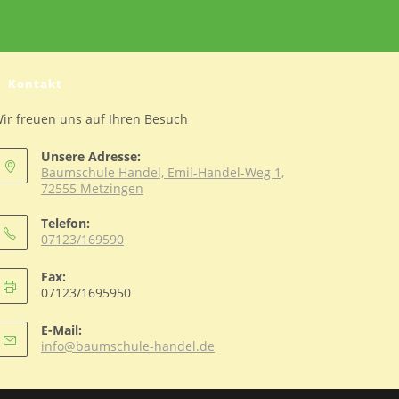
Kontakt
ir freuen uns auf Ihren Besuch
Unsere Adresse:
Baumschule Handel, Emil-Handel-Weg 1,
72555 Metzingen
Telefon:
07123/169590
Opens
Fax:
in
07123/1695950
your
application
E-Mail:
Opens
info@baumschule-handel.de
in
your
application