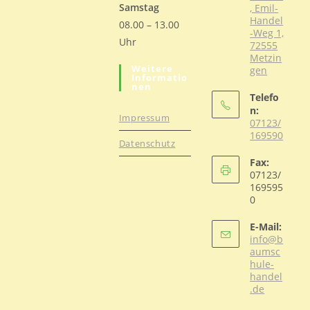
Samstag
, Emil-
Handel
08.00 – 13.00
-Weg 1,
Uhr
72555
Metzin
Weitere
gen
Informatio
Nen
Telefo
n:
Impressum
07123/
169590
Datenschutz
Opens
Fax:
in
07123/
your
169595
0
application
E-Mail:
info@b
aumsc
hule-
handel
Opens
.de
in