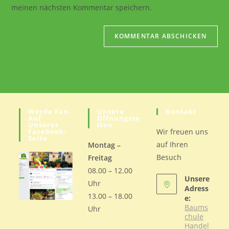
ein
meinen nächsten Kommentar speichern.
ein
(optional)
Werde Fan
Unsere
Kontakt
Auf
Öffnungsze
Unserer
Iten
Facebook-
Wir freuen uns
Seite
auf Ihren
Montag –
Besuch
Freitag
08.00 – 12.00
Unsere
Uhr
Adress
13.00 – 18.00
e:
Baums
Uhr
chule
Handel