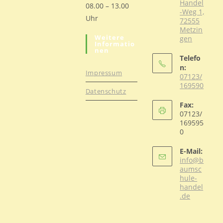
Handel
08.00 – 13.00
-Weg 1,
Uhr
72555
Metzin
Weitere
gen
Informatio
Nen
Telefo
n:
Impressum
07123/
169590
Datenschutz
Opens
Fax:
in
07123/
your
169595
0
application
E-Mail:
info@b
aumsc
hule-
handel
Opens
.de
in
your
applicati