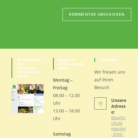
(optional)
Werde Fan
Unsere
Kontakt
Auf
Öffnungsze
Unserer
Iten
Facebook-
Wir freuen uns
Seite
auf Ihren
Montag –
Besuch
Freitag
08.00 – 12.00
Unsere
Uhr
Adress
13.00 – 18.00
e:
Baums
Uhr
chule
Handel
Samstag
, Emil-