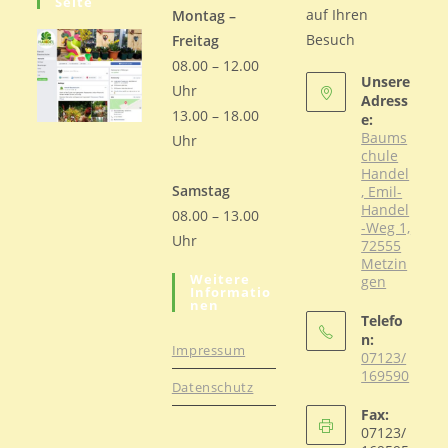
Seite
auf Ihren
Montag –
Besuch
Freitag
08.00 – 12.00
Unsere
Uhr
Adress
13.00 – 18.00
e:
Baums
Uhr
chule
Handel
Samstag
, Emil-
Handel
08.00 – 13.00
-Weg 1,
Uhr
72555
Metzin
Weitere
gen
Informatio
Nen
Telefo
n:
Impressum
07123/
169590
Datenschutz
Opens
Fax:
in
07123/
your