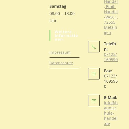
Handel
Samstag
, Emil-
Handel
08.00 – 13.00
-Weg 1,
Uhr
72555
Metzin
Weitere
gen
Informatio
Nen
Telefo
n:
Impressum
07123/
169590
Datenschutz
Opens
Fax:
in
07123/
your
169595
0
application
E-Mail:
info@b
aumsc
hule-
handel
Opens
.de
in