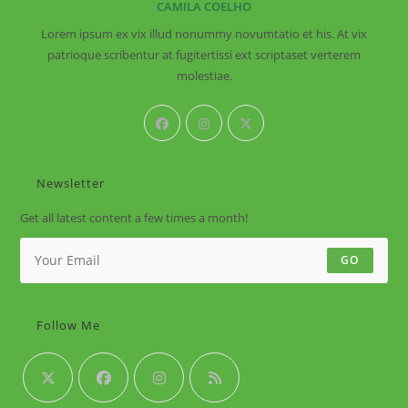
CAMILA COELHO
Lorem ipsum ex vix illud nonummy novumtatio et his. At vix
patrioque scribentur at fugitertissi ext scriptaset verterem
molestiae.
Newsletter
Get all latest content a few times a month!
GO
Follow Me