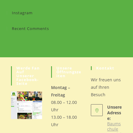
Instagram
Recent Comments
Werde Fan
Unsere
Kontakt
Auf
Öffnungsze
Unserer
Iten
Facebook-
Wir freuen uns
Seite
auf Ihren
Montag –
Besuch
Freitag
08.00 – 12.00
Unsere
Uhr
Adress
13.00 – 18.00
e:
Baums
Uhr
chule