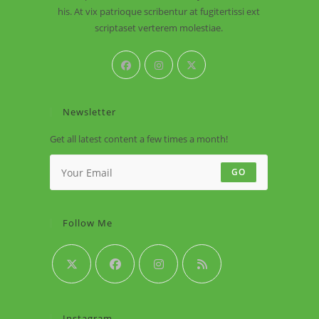
his. At vix patrioque scribentur at fugitertissi ext
scriptaset verterem molestiae.
Newsletter
Get all latest content a few times a month!
GO
Follow Me
Instagram